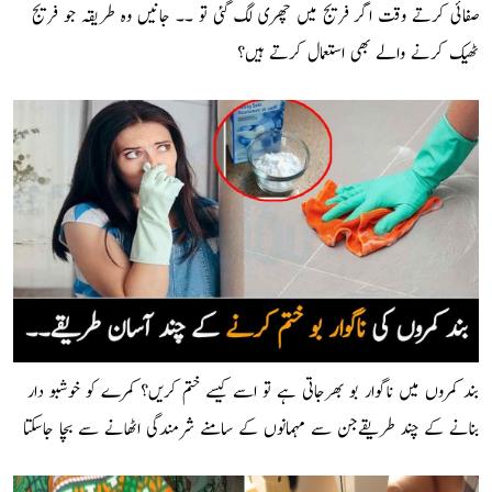
صفائی کرتے وقت اگر فریج میں چھری لگ گئی تو ۔۔ جانیں وہ طریقہ جو فریج
ٹھیک کرنے والے بھی استعمال کرتے ہیں؟
بند کمروں میں ناگوار بو بھرجاتی ہے تو اسے کیسے ختم کریں؟ کمرے کو خوشبو دار
بنانے کے چند طریقےجن سے مہمانوں کے سامنے شرمندگی اٹھانے سے بچا جاسکتا
ہے