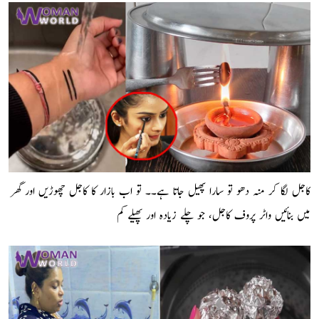
کاجل لگا کر منہ دھو تو سارا پھیل جاتا ہے۔۔ تو اب بازار کا کاجل چھوڑیں اور گھر
میں بنائیں واٹر پروف کاجل، جو چلے زیادہ اور پھیلے کم