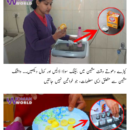
کپڑے دھوتے وقت مشین میں بیکنگ سوڈا ڈالیں اور کمال دیکھیں۔۔ واشنگ
مشین سے متعلق ایسی معلومات، جو خواتین نہیں جانتیں