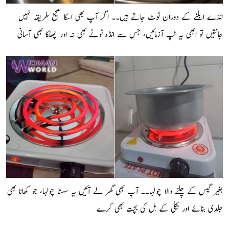
انڈے ابلنے کے دوران ٹوٹ جاتے ہیں۔۔ اگر آپ بھی اسکا صحیح طریقہ نہیں
جانتیں تو ابھی یہ ٹپ آزمائیں، جس سے انڈہ ٹوٹے بھی نہ اور چھلکا بھی آسانی
سے اتر جائے
بغیر گیس کے چلنے والا چولہا۔۔ آپ بھی گھر لے آئیں یہ سستا چولہا، جو کھانا بھی
جلدی بنائے اور بجلی کے بل کی بچت بھی کرے