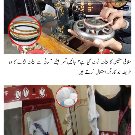
سلائی مشین کا بیلٹ ٹوٹ گیا ہے؟ جانیں گھر بیٹھے آسانی سے بیلٹ لگانے کا وہ
طریقہ جو کاریگر استعمال کرتے ہیں