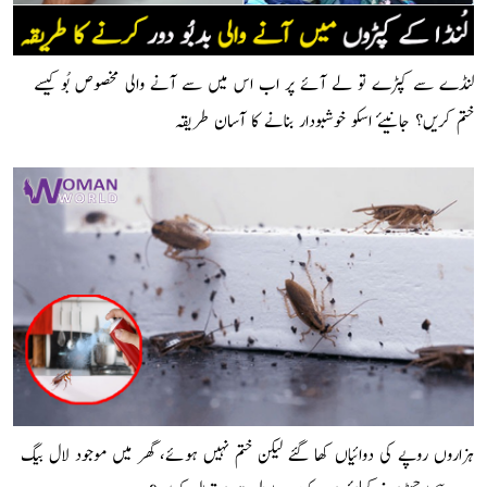
لنڈے سے کپڑے تو لے آئے پر اب اس میں سے آنے والی مخصوص بُو کیسے
ختم کریں؟ جانیئے اسکو خوشبودار بنانے کا آسان طریقہ
ہزاروں روپے کی دوائیاں کھا گئے لیکن ختم نہیں ہوئے، گھر میں موجود لال بیگ