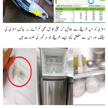
استری کو اس طریقے سے جلائیں کہ بجلی کا بل بھی کم آئے ۔۔ جانیں استری کی
سیٹنگ اور اس سے متعلق کچھ ایسے طریقے جو ہر گھر کی ضرورت ہیں