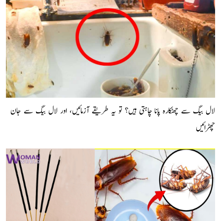
لال بیگ سے چھٹکارہ پانا چاہتی ہیں؟ تو یہ طریقے آزمائیں، اور لال بیگ سے جان
چھڑائیں