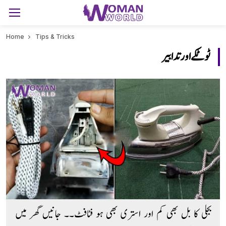
Home
Tips & Tricks
ٹوٹکے اور تدابیر
بجلی کا بل بھی کم اور استری بھی ہو فٹافٹ۔۔ جانیں گھر میں