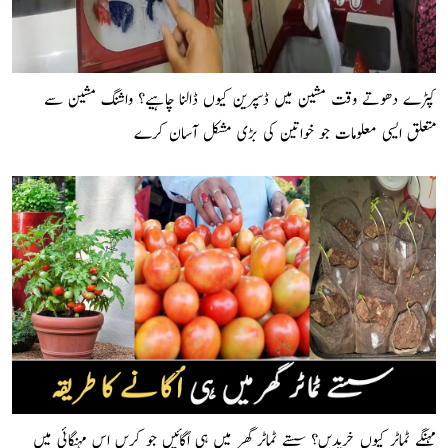
کپڑے دھوتے وقت مشین میں ڈسپرین کیوں ڈالنا چاہیے؟ واشنگ مشین سے
متعلق ایسی معلومات جو خواتین کی بڑی مشکل آسان کرے
مہنگے ٹماٹر کیوں خریدیں؟ سستے ٹماٹر گھر میں ہی اُگائیں جو کریں اس مہنگائی میں