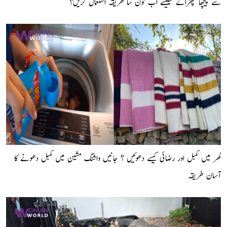
سے پیچھا چھڑانے کیلیئے اب کون سا طریقہ استعمال کریں؟
گھر میں کمبل اور رضائی کیسے دھوئیں ؟ جانیں واشنگ مشین میں کمبل دھونے کا
آسان طریقہ