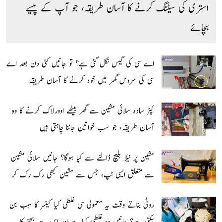
استری کی سیٹنگ کرنے کا آسان طریقہ، جو آپ کے پیسے
بچائے
اے سی کی گیس نکل گئی ہے؟ تو جانیں کئی دن بعد اے
سی کی سروس گھر میں خود کرنے کا آسان طریقہ
کپڑ سادہ سلائی مشین سے گھر بیٹھے اوورلاک کرنے کا وہ
آسان طریقہ، جو سب خواتین جاننا چاہتی ہیں
مشین پر نیلا بلیچ ڈالنے سے کیا ہوگا؟ جانیں سلائی مشین
سے متعلق ایسی ٹپ، جس سے مشین کبھی رک رک کر
نہیں چلے گی
روٹی بناتے وقت یہ معمولی سی غلطی کیا کینسر کا سبب بن
سکتی ہے؟ جانیں وہ غلطی کیا ہے اور اس سے بچنے کا