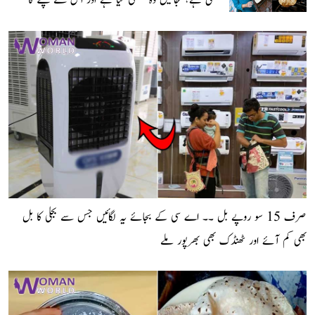
آسان طریقہ
صرف 15 سو روپے بل ۔۔ اے سی کے بجائے یہ لگائیں جس سے بجلی کا بل
بھی کم آئے اور ٹھنڈک بھی بھرپور ملے