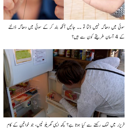
سوئی میں دھاگہ نہیں ڈلتا تو ۔۔ جانیں آنکھ بند کر کے سوئی میں دھاگہ ڈالنے
کے 4 آسان طریقے کون سے ہیں؟
فریزر میں نمک رکھنے سے کیا ہوتا ہے؟ کچھ ایسی گھریلو ٹپس، جو خواتین کے کام