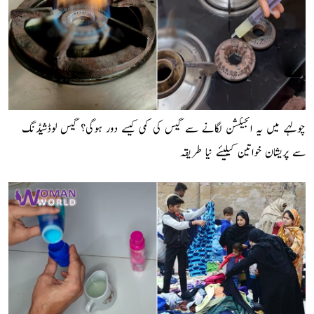
چولہے میں یہ انجیکشن لگانے سے گیس کی کمی کیسے دور ہوگی؟ گیس لوڈشیڈنگ
سے پریشان خواتین کیلیئے نیا طریقہ