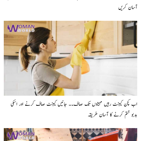
آسان کریں
اب کچن کیبنٹ رہیں مہینوں تک صاف۔۔ جانیں کیبنٹ صاف کرنے اور اسکی
بدبو ختم کرنے کا آسان طریقہ