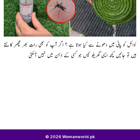
کوائل کو پانی میں دھونے سے کیا ہوتا ہے ؟ اگر آپ کو بھی رات بھر مچھر کاٹتے
ہیں تو جانیں کچھ ایسی گھریلو ٹپس جو کسی کے ذہن میں نہیں آسکتی
© 2026 Womanworld.pk