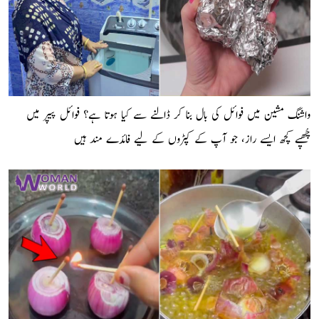
واشنگ مشین میں فوائل کی بال بنا کر ڈالنے سے کیا ہوتا ہے؟ فوائل پیپر میں
چُھپے کچھ ایسے راز، جو آپ کے کپڑوں کے لیے فائدے مند ہیں