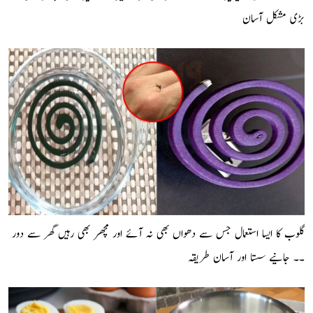
بڑی مشکل آسان
گلوب کا ایسا استعمال جس سے دھواں بھی نہ آئے اور مچھر بھی رہیں گھر سے دور
۔۔ جانیے سستا اور آسان طریقہ