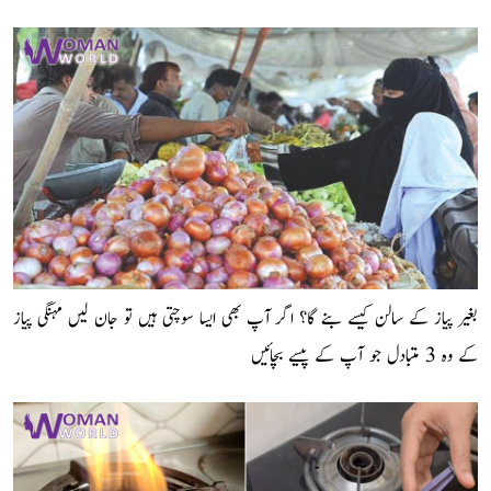
بغیر پیاز کے سالن کیسے بنے گا؟ اگر آپ بھی ایسا سوچتی ہیں تو جان لیں مہنگی پیاز
کے وہ 3 متبادل جو آپ کے پیسے بچائیں