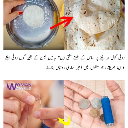
روٹی گول نہ بننے پر ساس کے طعنے سنتی ہیں؟ جانیں بیلن کے بغیر گول روٹی بیلنے
کا ایسا طریقہ، جو منٹوں میں ڈھیر ساری روٹیاں بنائے