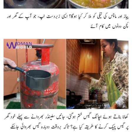
پیاز اور ماچس کی تیلی کو ملا کر کیا ہوگا؟ ایسی زبردست ٹپ، جو آپ کے گھر اور
کچن دونوں میں کام آئے
کھانا بناتے ہوئے اچانگ گیس ختم ہوگئی، جانیں سلینڈر بھروانے سے پہلے خود گھر
پر گیس چیک کرنے کا طریقہ کیا ہے؟ تاکہ بروقت دوبارہ گیس بھروائی جاسکے