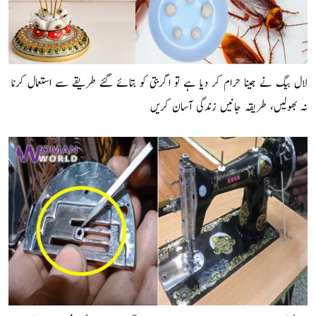
لال بیگ نے جینا حرام کر دیا ہے تو اگربتی کو بتائے گئے طریقے سے استعمال کرنا
نہ بھولیں، طریقہ جانیں زندگی آسان کریں