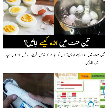
تین منٹ میں انڈہ کیسے ابالیں؟ اس کو ابالنے کا خاص طریقہ جانیں اور اس ٹپ
سے فائدہ اُٹھائیں