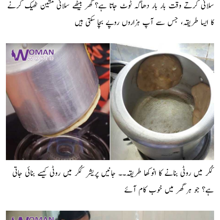
سلائی کرتے وقت بار بار دھاگہ ٹوٹ جاتا ہے؟ گھر بیٹھے سلائی مشین ٹھیک کرنے
کا ایسا طریقہ، جس سے آپ ہزاروں روپے بچا سکتی ہیں
کُکر میں روٹی بنانے کا انوکھا طریقہ۔۔ جانیں پریشر کُکر میں روٹی کیسے بنائی جاتی
ہے؟ جو ہر گھر میں خوب کام آئے