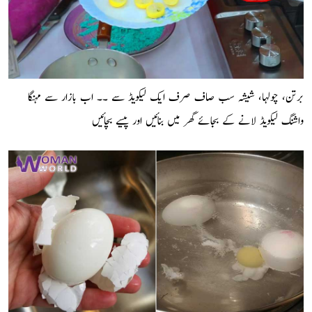
برتن، چولہا، شیشہ سب صاف صرف ایک لیکویڈ سے ۔۔ اب بازار سے مہنگا
واشنگ لیکویڈ لانے کے بجائے گھر میں بنائیں اور پیسے بچائیں