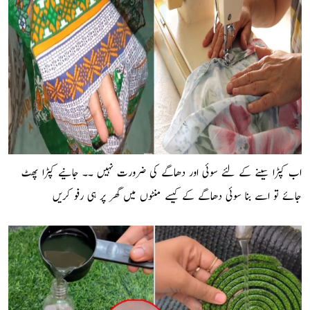
اب کپڑا سینے کے لئے سوئی اور دھاگے کی ضرورت نہیں ۔۔ جانیے کپڑا پھٹ
جائے تو اسے بنا سوئی دھاگے کے کیسے منٹوں میں گھر پر ہی رفو کریں